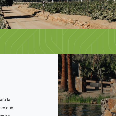
ara la
mpre que
re en