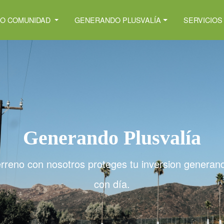
DO COMUNIDAD
GENERANDO PLUSVALÍA
SERVICIOS
Generando Plusvalía
terreno con nosotros proteges tu inversion generan
con día.