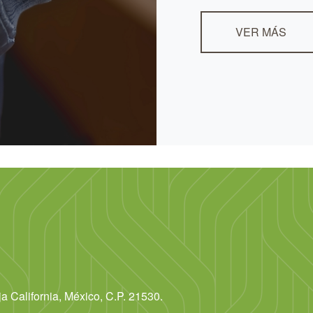
VER MÁS
 California, México, C.P. 21530.