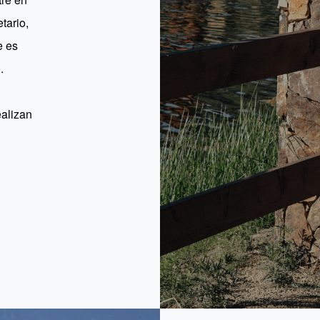
tario,
e es
.
ealizan