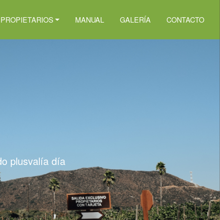
 PROPIETARIOS
MANUAL
GALERÍA
CONTACTO
do plusvalía día